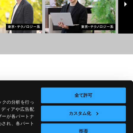
東京・テクノロジー系
東京・テクノロジー系
CONTACT
全て許可
ックの分析を行っ
メディアや広告配
カスタム化
NEWS TOPICS
ENTRY / SEMINAR
ザーが各パートナ
わされ、各パート
拒否