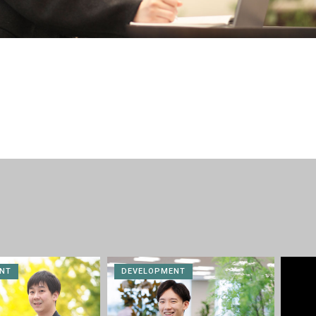
NT
DEVELOPMENT
MAN