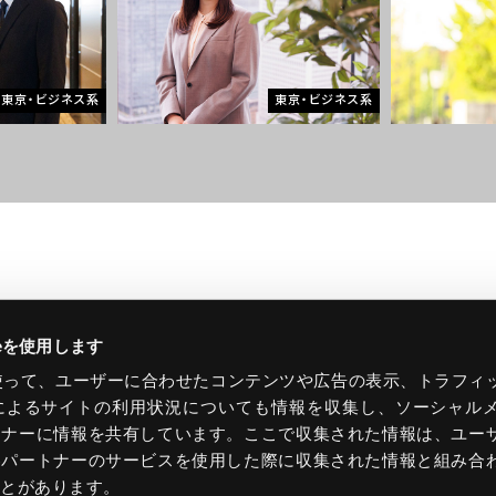
東京・ビジネス系
東京・ビジネス系
ieを使用します
eを使って、ユーザーに合わせたコンテンツや広告の表示、トラフィ
によるサイトの利用状況についても情報を収集し、ソーシャル
INTERVIEW
BUSINESS
COMPANY
トナーに情報を共有しています。ここで収集された情報は、ユー
SERVICE
HR & CULTURE
各パートナーのサービスを使用した際に収集された情報と組み合
ORGANIZATION
OFFICE
ことがあります。