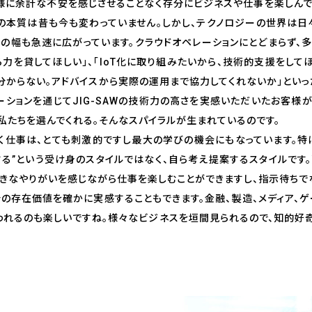
客様に余計な不安を感じさせることなく存分にビジネスや仕事を楽しん
の本質は昔も今も変わっていません。しかし、テクノロジーの世界は日々
の幅も急速に広がっています。クラウドオペレーションにとどまらず、
力を貸してほしい」、「IoT化に取り組みたいから、技術的支援をしてほ
分からない。アドバイスから実際の運用まで協力してくれないか」といっ
ーションを通じてJIG-SAWの技術力の高さを実感いただいたお客様
私たちを選んでくれる。そんなスパイラルが生まれているのです。
く仕事は、とても刺激的ですし最大の学びの機会にもなっています。特にJ
する”という受け身のスタイルではなく、自ら考え提案するスタイルです
大きなやりがいを感じながら仕事を楽しむことができますし、指示待ちで
の存在価値を確かに実感することもできます。金融、製造、メディア、ゲ
われるのも楽しいですね。様々なビジネスを垣間見られるので、知的好