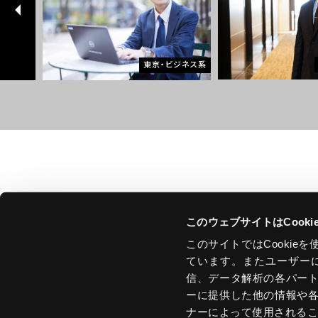
レート系
東京・ビジネス系
このウェブサイトはCook
このサイトではCooki
ています。またユーザー
信、データ解析の各パー
ーに提供した他の情報や
ナーによって使用される
RECRUITING