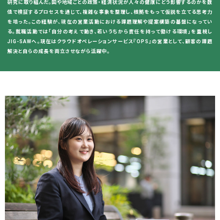
研究に取り組んだ。国や地域ごとの政策・経済状況が人々の健康にどう影響するのかを数
値で検証するプロセスを通じて、複雑な事象を整理し、根拠をもって仮説を立てる思考力
を培った。この経験が、現在の営業活動における課題理解や提案構築の基盤になってい
る。就職活動では「自分の考えで動き、若いうちから責任を持って働ける環境」を重視し
JIG-SAWへ。現在はクラウドオペレーションサービス『OPS』の営業として、顧客の課題
解決と自らの成長を両立させながら活躍中。