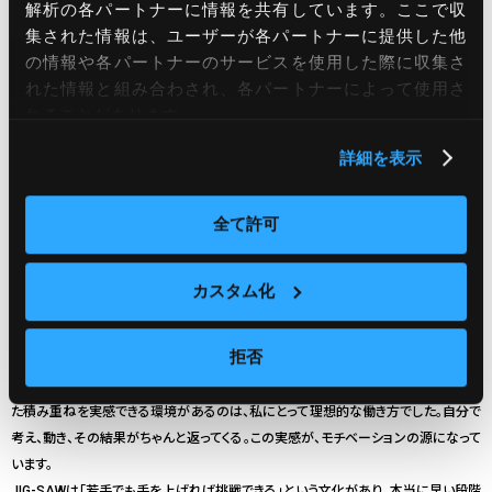
考える力が求められるので営業力が身につく。
解析の各パートナーに情報を共有しています。ここで収
集された情報は、ユーザーが各パートナーに提供した他
の情報や各パートナーのサービスを使用した際に収集さ
入社して半年。現在はクラウドオペレーションサービス『OPS』の営業を担当
れた情報と組み合わされ、各パートナーによって使用さ
しています。営業というと「決まった商品を紹介する仕事」というイメージを持
れることがあります。
たれるかもしれませんが、JIG-SAWの営業はまったく違います。お客様によっ
て課題や目的が異なり、提案の形に“正解”がありません。だからこそ、お客様
詳細を表示
に何を伝えるか、どんな課題が解決されるのか、そのすべてを自分の頭で設計
していかなければなりません。実際、自分が組み立てた提案がきっかけでお客
全て許可
様の状況が整理され、「そういう見方もあるんですね」と受け入れられたとき、
この仕事の面白さを強く実感しました。誰かの“正解”をなぞるのではなく、自
分で考えて答えをつくっていける
──
そんな働き方がここにはあります。
カスタム化
そして、JIG-SAWのもう一つの魅力は、「努力と成果がきちんと評価につながる」こと
です。いわゆる給与面でも働いた分だけ成果が反映されますし、日々の仕事の中で
拒否
も、任される業務の幅が自分のアウトプット次第で広がっていきます。少しずつ期待さ
れる範囲が増え、それに応えていく中でどんどん大きな仕事を任せてもらえる。そうし
た積み重ねを実感できる環境があるのは、私にとって理想的な働き方でした。自分で
考え、動き、その結果がちゃんと返ってくる。この実感が、モチベーションの源になって
います。
JIG-SAWは「若手でも手を上げれば挑戦できる」という文化があり、本当に早い段階