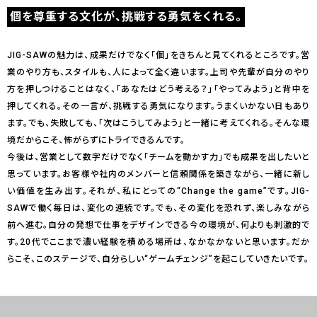
個を尊重する文化が、挑戦する勇気をくれる。
JIG-SAWの魅力は、成果だけでなく「個」をきちんと見てくれるところです。営
業のやり方も、スタイルも、人によって全く違います。上司や先輩が自分のやり
方を押しつけることはなく、「あなたはどう考える？」「やってみよう」と背中を
押してくれる。その一言が、挑戦する勇気になります。うまくいかない日もあり
ます。でも、失敗しても、「次はこうしてみよう」と一緒に考えてくれる。そんな環
境だからこそ、怖がらずにトライできるんです。
今後は、営業として数字だけでなく「チームを動かす力」でも成果を出したいと
思っています。お客様や社内のメンバーと信頼関係を築きながら、一緒に新し
い価値を生み出す。それが、私にとっての“Change the game”です。JIG-
SAWで働く毎日は、変化の連続です。でも、その変化を恐れず、楽しみながら
前へ進む。自分の発想で仕事をデザインできる今の環境が、何よりも刺激的で
す。20代でここまで濃い経験を積める場所は、なかなかないと思います。だか
らこそ、このステージで、自分らしい“ゲームチェンジ”を起こしていきたいです。